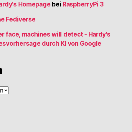
Hardy's Homepage
bei
RaspberryPi 3
he Fediverse
r face, machines will detect - Hardy's
esvorhersage durch KI von Google
n