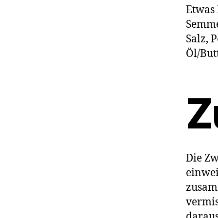
Etwas 
Semme
Salz, 
Öl/But
Z
Die Zw
einwei
zusamm
vermis
daraus