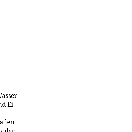
Wasser
nd Ei
laden
 oder