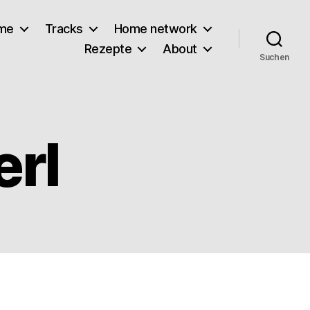
lme
Tracks
Home network
Rezepte
About
Suchen
erl