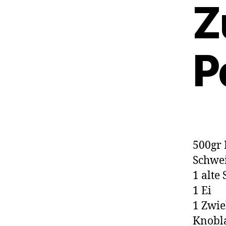
Z
P
500gr 
Schwei
1 alte
1 Ei
1 Zwie
Knobl