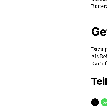
Butter
Ge
Dazu p
Als Be
Kartof
Tei