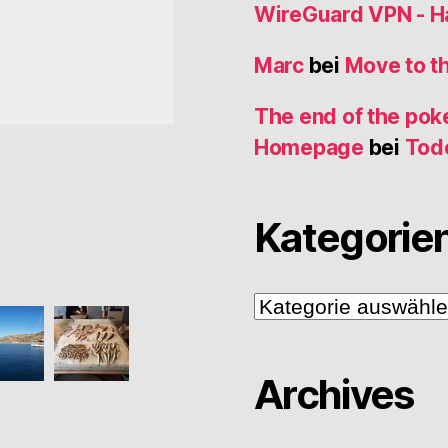
WireGuard VPN - 
Marc
bei
Move to t
The end of the poke
Homepage
bei
Tod
Kategorie
Kategorien
Archives