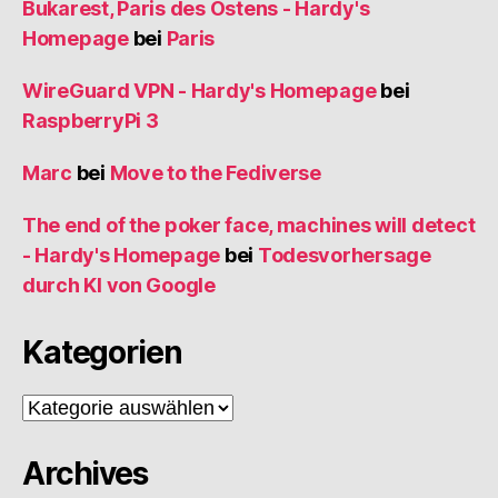
Bukarest, Paris des Ostens - Hardy's
Homepage
bei
Paris
WireGuard VPN - Hardy's Homepage
bei
RaspberryPi 3
Marc
bei
Move to the Fediverse
The end of the poker face, machines will detect
- Hardy's Homepage
bei
Todesvorhersage
durch KI von Google
Kategorien
Kategorien
Archives