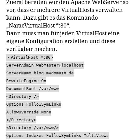
Zuerst bereiten wir den Apache WebServer so
vor, dass er mehrere VirtualHosts verwalten
kann. Dazu gibt es das Kommando
„NameVirtualHost *:80“.
Dann muss man für jeden VirtualHost eine
eigene Konfiguration erstellen und diese
verfügbar machen.
<VirtualHost *:80>
ServerAdmin webmaster@localhost
ServerName blog.mydomain.de
RewriteEngine On
DocumentRoot /var/www
<Directory />
Options FollowSymLinks
AllowOverride None
</Directory>
<Directory /var/www/>
Options Indexes FollowSymLinks MultiViews