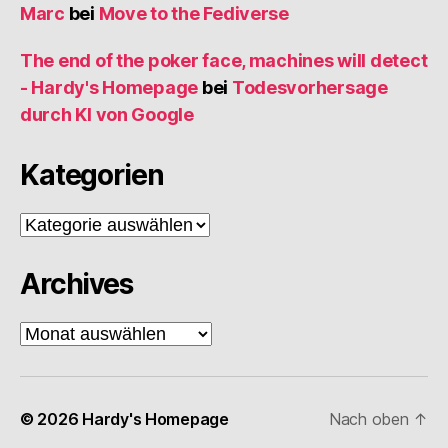
Marc
bei
Move to the Fediverse
The end of the poker face, machines will detect
- Hardy's Homepage
bei
Todesvorhersage
durch KI von Google
Kategorien
Kategorien
Archives
Archives
© 2026
Hardy's Homepage
Nach oben
↑