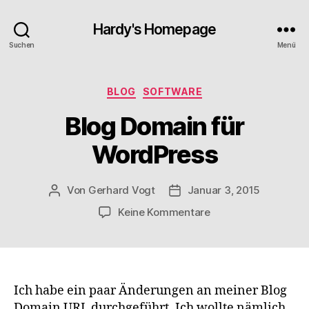
Hardy's Homepage
Suchen
Menü
Kategorien
BLOG
SOFTWARE
Blog Domain für
WordPress
Von
Gerhard Vogt
Januar 3, 2015
Beitragsautor
Veröffentlichungsdatum
zu
Keine Kommentare
Blog
Domain
für
WordPress
Ich habe ein paar Änderungen an meiner Blog
Domain URL durchgeführt. Ich wollte nämlich,