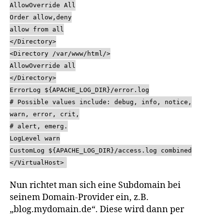
AllowOverride All
Order allow,deny
allow from all
</Directory>
<Directory /var/www/html/>
AllowOverride all
</Directory>
ErrorLog ${APACHE_LOG_DIR}/error.log
# Possible values include: debug, info, notice,
warn, error, crit,
# alert, emerg.
LogLevel warn
CustomLog ${APACHE_LOG_DIR}/access.log combined
</VirtualHost>
Nun richtet man sich eine Subdomain bei
seinem Domain-Provider ein, z.B.
„blog.mydomain.de“. Diese wird dann per