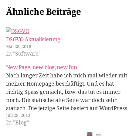
Ähnliche Beiträge
DSGVO Aktualisierung
Mai 28, 2018
In "Software"
New Page, new blog, new fun
Nach langer Zeit habe ich mich mal wieder mit
meiner Homepage beschäftigt. Und es hat
richtig Spass gemacht, bzw. das tut es immer
noch. Die statische alte Seite war doch sehr
statisch. Die jetzige Seite basiert auf WordPress,
Juli 28, 2013
dem Standard für Blogs. Aber WordPress kann
In "Blog"
noch viel mehr, es ist…