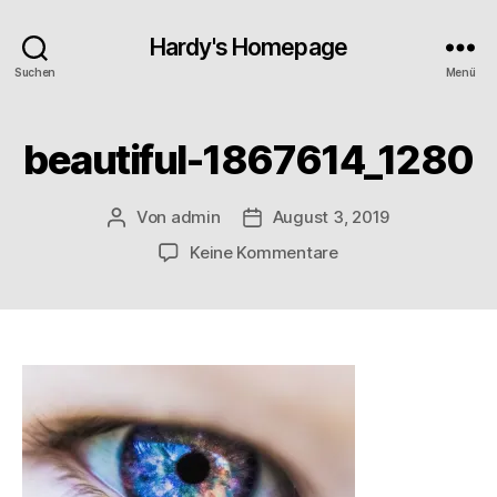
Hardy's Homepage
Suchen
Menü
beautiful-1867614_1280
Von
admin
August 3, 2019
Beitragsautor
Veröffentlichungsdatum
zu
Keine Kommentare
beautiful-
1867614_1280