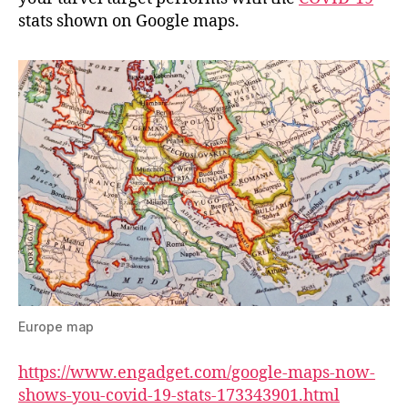
Maps
stats shown on Google maps.
Europe map
https://www.engadget.com/google-maps-now-
shows-you-covid-19-stats-173343901.html