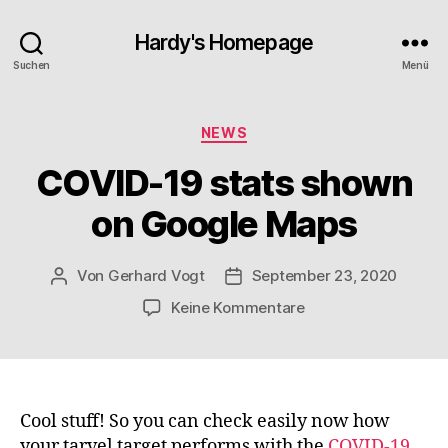
Hardy's Homepage
Suchen
Menü
Kategorien
NEWS
COVID-19 stats shown
on Google Maps
Von
Gerhard Vogt
September 23, 2020
Beitragsautor
Veröffentlichungsdatum
zu
Keine Kommentare
COVID-
19
stats
shown
on
Cool stuff! So you can check easily now how
Google
your tarvel target performs with the
COVID-19