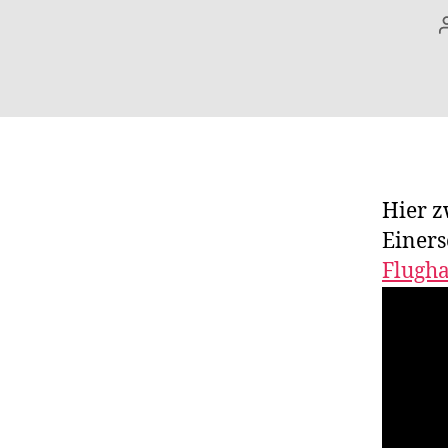
Hier z
Einers
Flugh