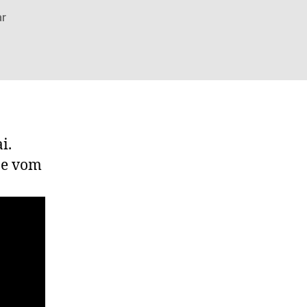
zu
r
Dubai
360
Grad
Ansichten
i.
ube vom