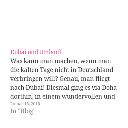
Dubai und Umland
Was kann man machen, wenn man
die kalten Tage nicht in Deutschland
verbringen will? Genau, man fliegt
nach Dubai! Diesmal ging es via Doha
dorthin, in einem wundervollen und
Januar 16, 2016
fast nagelneuen Airbus 359. Wirklich
In "Blog"
sehr angenehm, darin zu fliegen. Die
Kopfstützen sind klasse und das