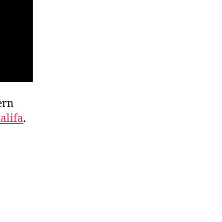
ern
alifa
.