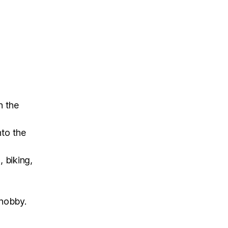
den…
n the
nto the
, biking,
 hobby.