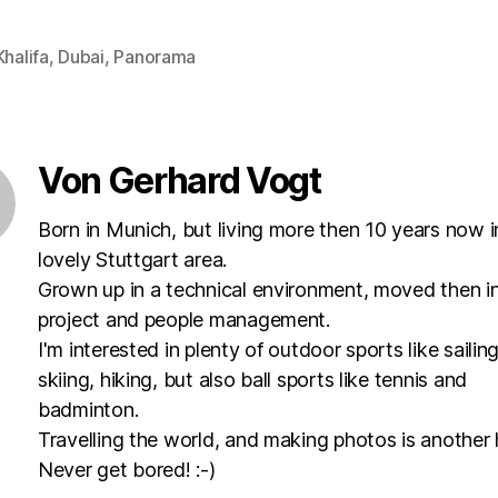
Unterhaltungsystem auch. Auf dem
kurzen…
Khalifa
,
Dubai
,
Panorama
rter
Von Gerhard Vogt
Born in Munich, but living more then 10 years now i
lovely Stuttgart area.
Grown up in a technical environment, moved then i
project and people management.
I'm interested in plenty of outdoor sports like sailing
skiing, hiking, but also ball sports like tennis and
badminton.
Travelling the world, and making photos is another
Never get bored! :-)