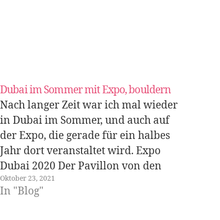
Dubai im Sommer mit Expo, bouldern
Nach langer Zeit war ich mal wieder
in Dubai im Sommer, und auch auf
der Expo, die gerade für ein halbes
Jahr dort veranstaltet wird. Expo
Dubai 2020 Der Pavillon von den
Oktober 23, 2021
Philippinen und von Singapur hat
In "Blog"
uns auf der Expo am besten gefallen.
Asserbaidschan Nach einiger Zeit in