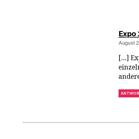
Expo 
August 2
[…] Ex
einzel
andere
ANTWOR