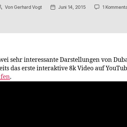
Von
Gerhard Vogt
Juni 14, 2015
1 Kommenta
Beitragsautor
Veröffentlichungsdatum
wei sehr interessante Darstellungen von Duba
eits das erste interaktive 8k Video auf YouT
afen
.