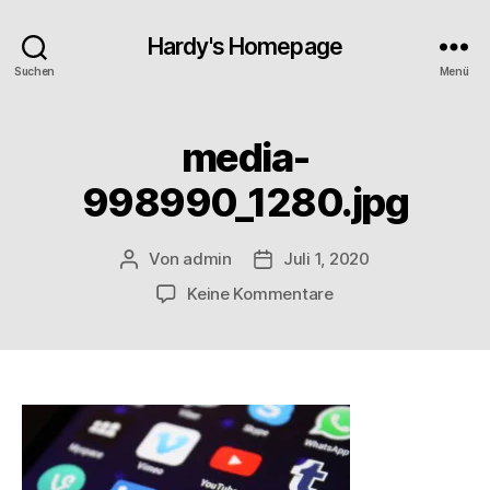
Hardy's Homepage
Suchen
Menü
media-
998990_1280.jpg
Von
admin
Juli 1, 2020
Beitragsautor
Veröffentlichungsdatum
zu
Keine Kommentare
media-
998990_1280.jpg