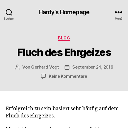
Hardy's Homepage
Suchen
Menü
Kategorien
BLOG
Fluch des Ehrgeizes
Von
Gerhard Vogt
September 24, 2018
Beitragsautor
Veröffentlichungsdatum
zu
Keine Kommentare
Fluch
des
Ehrgeizes
Erfolgreich zu sein basiert sehr häufig auf dem
Fluch des Ehrgeizes.