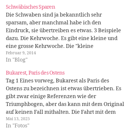
Schwäbisches Sparen
Die Schwaben sind ja bekanntlich sehr
sparsam, aber manchmal habe ich den
Eindruck, sie übertreiben es etwas. 3 Beispiele
dazu. Die Kehrwoche. Es gibt eine kleine und
eine grosse Kehrwoche. Die "kleine
Februar 9, 2014
Kehrwoche" bedeutet (habe ich nun nach 1 1/2
In "Blog"
Jahren gelernt!), dass man die Treppe vor
seiner eigenen Tür…
Bukarest, Paris des Ostens
Tag 1 Eines vorweg, Bukarest als Paris des
Ostens zu bezeichnen ist etwas übertrieben. Es
gibt zwar einige Referenzen wie der
Triumphbogen, aber das kann mit dem Original
auf keinen Fall mithalten. Die Fahrt mit dem
Mai 13, 2025
Bus vom Flughafen ins Zentrum über 16 km
In "Fotos"
kostet für zwei Personen 1,22 €.…