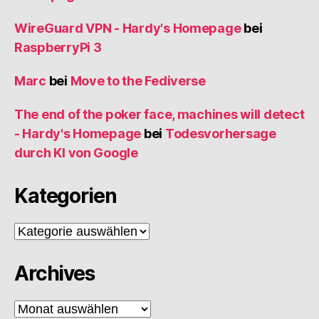
WireGuard VPN - Hardy's Homepage
bei
RaspberryPi 3
Marc
bei
Move to the Fediverse
The end of the poker face, machines will detect
- Hardy's Homepage
bei
Todesvorhersage
durch KI von Google
Kategorien
Kategorien
Archives
Archives