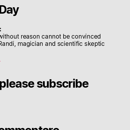
Day
:
without reason cannot be convinced
andi, magician and scientific skeptic
g
please subscribe