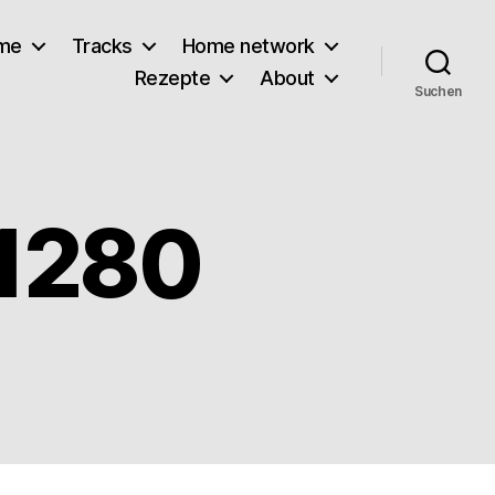
lme
Tracks
Home network
Rezepte
About
Suchen
_1280
zu
iphone-
410311_1280