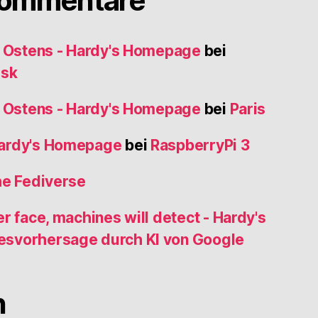
Kommentare
s Ostens - Hardy's Homepage
bei
usk
s Ostens - Hardy's Homepage
bei
Paris
Hardy's Homepage
bei
RaspberryPi 3
he Fediverse
r face, machines will detect - Hardy's
esvorhersage durch KI von Google
n