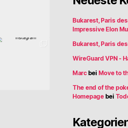
Neueste 
Bukarest, Paris de
Impressive Elon M
Bukarest, Paris de
WireGuard VPN - 
Marc
bei
Move to t
The end of the poke
Homepage
bei
Tod
Kategorie