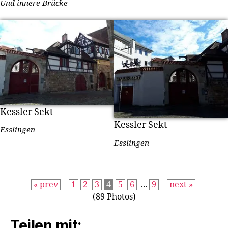
Und innere Brücke
Kessler Sekt
Kessler Sekt
Esslingen
Esslingen
« prev
1
2
3
4
5
6
...
9
next »
(89 Photos)
Teilen mit: