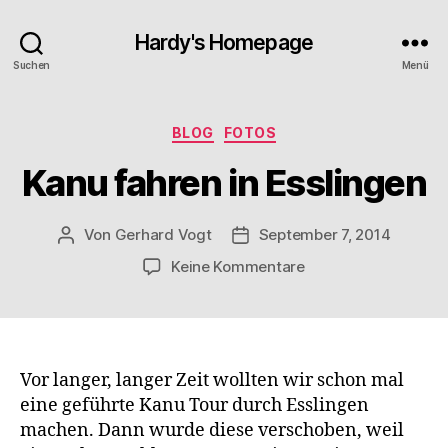
Hardy's Homepage
Suchen
Menü
Kategorien
BLOG
FOTOS
Kanu fahren in Esslingen
Von
Gerhard Vogt
September 7, 2014
Beitragsautor
Veröffentlichungsdatum
zu
Keine Kommentare
Kanu
fahren
in
Esslingen
Vor langer, langer Zeit wollten wir schon mal
eine geführte Kanu Tour durch Esslingen
machen. Dann wurde diese verschoben, weil