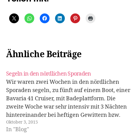
Ähnliche Beiträge
Segeln in den nördlichen Sporaden
Wir waren zwei Wochen in den nördlichen
Sporaden segeln, zu fünft auf einem Boot, einer
Bavaria 41 Cruiser, mit Badeplattform. Die
zweite Woche war sehr intensiv mit 3 Nächten
hintereinander bei heftigen Gewittern bzw.
Oktober 3, 2015
Regenfällen. Hier zuerst einmal die Route:
In "Blog"
Freitag: Ankunft in Skiathos. Es gibt einige