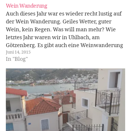
Bilder und Videos…
Wein Wanderung
Auch dieses Jahr war es wieder recht lustig auf
der Wein Wanderung. Geiles Wetter, guter
Wein, kein Regen. Was will man mehr? Wie
letztes Jahr waren wir in Uhlbach, am
Götzenberg. Es gibt auch eine Weinwanderung
Juni 14, 2015
in Esslingen, aber da sind soo viele Leute. Die
In "Blog"
Weine sind von der Kelter…