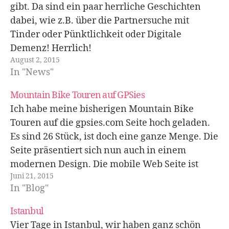
gibt. Da sind ein paar herrliche Geschichten
dabei, wie z.B. über die Partnersuche mit
Tinder oder Pünktlichkeit oder Digitale
Demenz! Herrlich!
August 2, 2015
In "News"
Mountain Bike Touren auf GPSies
Ich habe meine bisherigen Mountain Bike
Touren auf die gpsies.com Seite hoch geladen.
Es sind 26 Stück, ist doch eine ganze Menge. Die
Seite präsentiert sich nun auch in einem
modernen Design. Die mobile Web Seite ist
Juni 21, 2015
responsive und es gibt eine app. Die Suche nach
In "Blog"
Touren ist auch super.…
Istanbul
Vier Tage in Istanbul, wir haben ganz schön