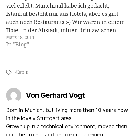
viel erlebt. Manchmal habe ich gedacht,
Istanbul besteht nur aus Hotels, aber es gibt
auch noch Restaurants ;-) Wir waren in einem
Hotel in der Altstadt, mitten drin zwischen
März 18, 2014
Hagia Sofia, Topkapi, der Zysterne Basilika und
In "Blog"
der blauen Moschee. Auch eine tolle…
Kürbis
Schlagwörter
Von Gerhard Vogt
Born in Munich, but living more then 10 years now
in the lovely Stuttgart area.
Grown up in a technical environment, moved then
into the project and people management.