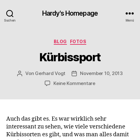
Hardy's Homepage
Suchen
Menü
Kategorien
BLOG
FOTOS
Kürbissport
Von
Gerhard Vogt
November 10, 2013
Beitragsautor
Veröffentlichungsdatum
zu
Keine Kommentare
Kürbissport
Auch das gibt es. Es war wirklich sehr
interessant zu sehen, wie viele verschiedene
Kürbissorten es gibt, und was man alles damit