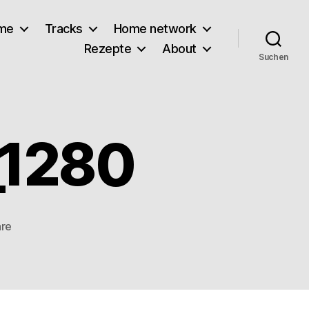
lme
Tracks
Home network
Rezepte
About
Suchen
_1280
zu
re
stadium-
78832_1280