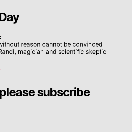
Day
:
without reason cannot be convinced
andi, magician and scientific skeptic
g
please subscribe