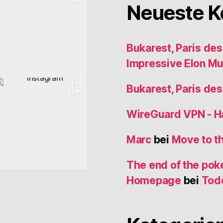
Neueste 
Bukarest, Paris de
Impressive Elon M
Bukarest, Paris de
WireGuard VPN - 
Marc
bei
Move to t
The end of the poke
Homepage
bei
Tod