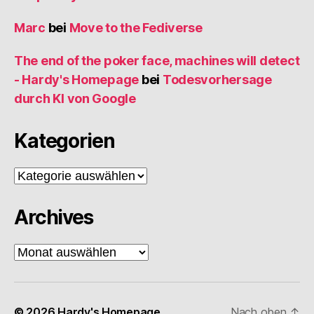
Marc
bei
Move to the Fediverse
The end of the poker face, machines will detect
- Hardy's Homepage
bei
Todesvorhersage
durch KI von Google
Kategorien
Kategorien
Archives
Archives
© 2026
Hardy's Homepage
Nach oben
↑