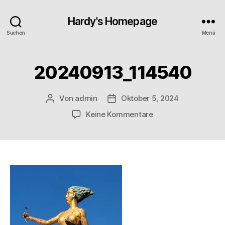
Hardy's Homepage
Suchen
Menü
20240913_114540
Von
admin
Oktober 5, 2024
Beitragsautor
Veröffentlichungsdatum
zu
Keine Kommentare
20240913_114540