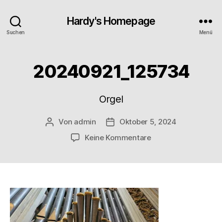
Hardy's Homepage
Suchen
Menü
20240921_125734
Orgel
Von
admin
Oktober 5, 2024
Beitragsautor
Veröffentlichungsdatum
zu
Keine Kommentare
20240921_125734