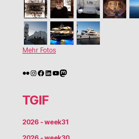
Mehr Fotos
Flickr
Instagram
Facebook
LinkedIn
YouTube
Mastodon
TGIF
2026 - week31
2026 - week30