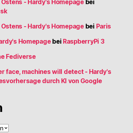
s Ostens - Hardy's Homepage
bei
usk
s Ostens - Hardy's Homepage
bei
Paris
Hardy's Homepage
bei
RaspberryPi 3
he Fediverse
r face, machines will detect - Hardy's
esvorhersage durch KI von Google
n