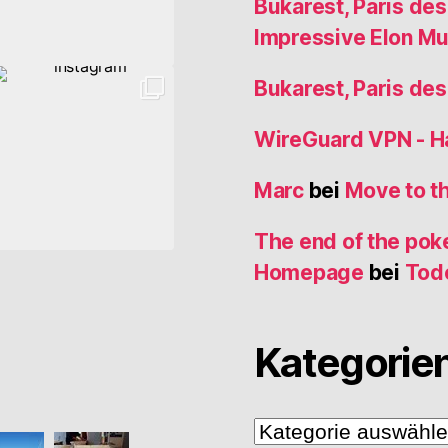
Bukarest, Paris de
Impressive Elon M
Bukarest, Paris de
WireGuard VPN - 
Marc
bei
Move to t
The end of the poke
Homepage
bei
Tod
Kategorie
Kategorien