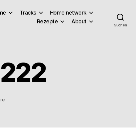
lme
Tracks
Home network
Rezepte
About
Suchen
3222
zu
re
20240928_133222