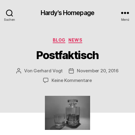
Hardy's Homepage
Suchen
Menü
Kategorien
BLOG
NEWS
Postfaktisch
Von
Gerhard Vogt
November 20, 2016
Beitragsautor
Veröffentlichungsdatum
zu
Keine Kommentare
Postfaktisch