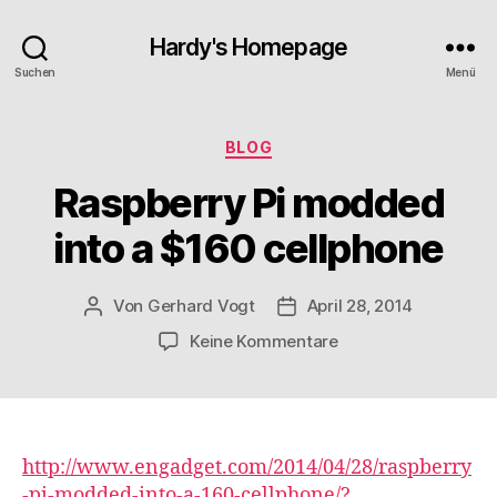
Hardy's Homepage
Suchen
Menü
Kategorien
BLOG
Raspberry Pi modded
into a $160 cellphone
Von
Gerhard Vogt
April 28, 2014
Beitragsautor
Veröffentlichungsdatum
zu
Keine Kommentare
Raspberry
Pi
modded
into
a
http://www.engadget.com/2014/04/28/raspberry
$160
-pi-modded-into-a-160-cellphone/?