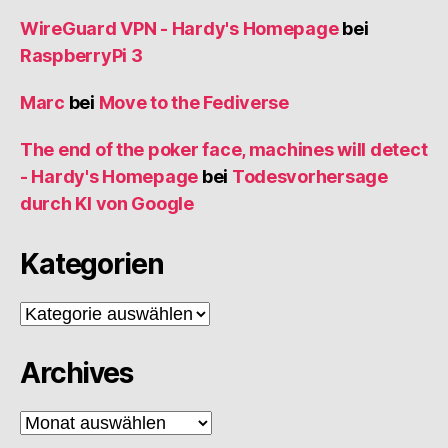
WireGuard VPN - Hardy's Homepage
bei
RaspberryPi 3
Marc
bei
Move to the Fediverse
The end of the poker face, machines will detect
- Hardy's Homepage
bei
Todesvorhersage
durch KI von Google
Kategorien
Kategorien
Archives
Archives