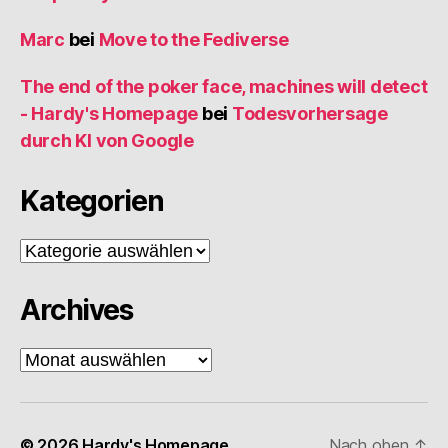
Marc
bei
Move to the Fediverse
The end of the poker face, machines will detect
- Hardy's Homepage
bei
Todesvorhersage
durch KI von Google
Kategorien
Kategorien
Archives
Archives
© 2026
Hardy's Homepage
Nach oben
↑