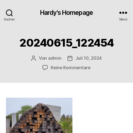
Hardy's Homepage
Suchen
Menü
20240615_122454
Von
admin
Juli 10, 2024
Beitragsautor
Veröffentlichungsdatum
zu
Keine Kommentare
20240615_122454