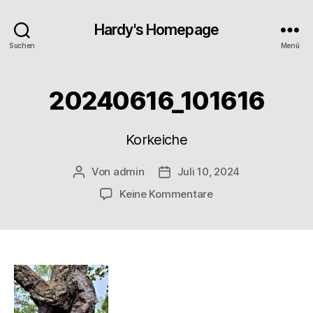
Hardy's Homepage
Suchen
Menü
20240616_101616
Korkeiche
Von
admin
Juli 10, 2024
Beitragsautor
Veröffentlichungsdatum
zu
Keine Kommentare
20240616_101616