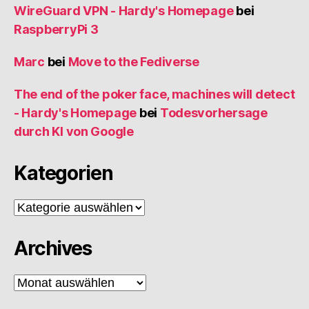
WireGuard VPN - Hardy's Homepage
bei
RaspberryPi 3
Marc
bei
Move to the Fediverse
The end of the poker face, machines will detect
- Hardy's Homepage
bei
Todesvorhersage
durch KI von Google
Kategorien
Kategorien
Archives
Archives