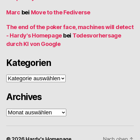
Marc
bei
Move to the Fediverse
The end of the poker face, machines will detect
- Hardy's Homepage
bei
Todesvorhersage
durch KI von Google
Kategorien
Kategorien
Archives
Archives
© 2026
Hardy's Homepage
Nach oben
↑