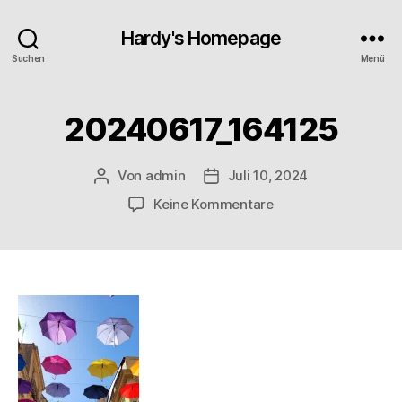
Hardy's Homepage
Suchen
Menü
20240617_164125
Von
admin
Juli 10, 2024
Beitragsautor
Veröffentlichungsdatum
zu
Keine Kommentare
20240617_164125