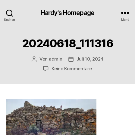
Hardy's Homepage
Suchen
Menü
20240618_111316
Von
admin
Juli 10, 2024
Beitragsautor
Veröffentlichungsdatum
zu
Keine Kommentare
20240618_111316