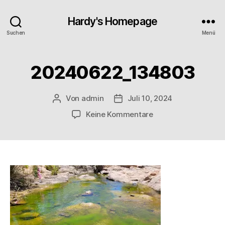
Hardy's Homepage
Suchen
Menü
20240622_134803
Von
admin
Juli 10, 2024
Beitragsautor
Veröffentlichungsdatum
zu
Keine Kommentare
20240622_134803