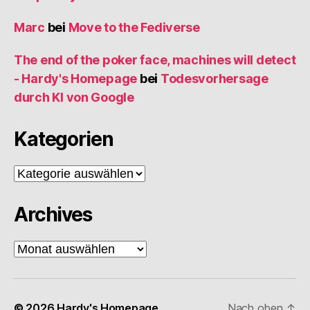
Marc
bei
Move to the Fediverse
The end of the poker face, machines will detect
- Hardy's Homepage
bei
Todesvorhersage
durch KI von Google
Kategorien
Kategorien
Archives
Archives
© 2026
Hardy's Homepage
Nach oben
↑