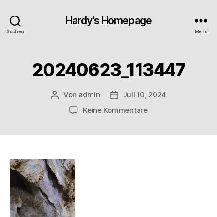
Hardy's Homepage
Suchen
Menü
20240623_113447
Von
admin
Juli 10, 2024
Beitragsautor
Veröffentlichungsdatum
zu
Keine Kommentare
20240623_113447