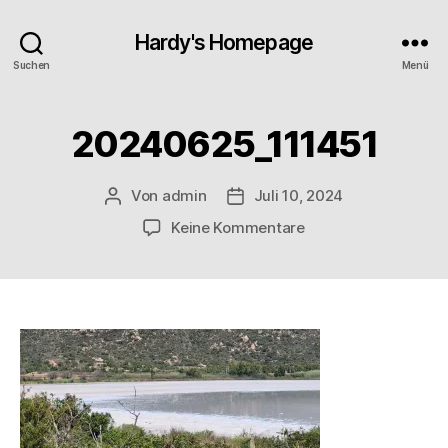
Hardy's Homepage
Suchen
Menü
20240625_111451
Von
admin
Juli 10, 2024
Beitragsautor
Veröffentlichungsdatum
zu
Keine Kommentare
20240625_111451