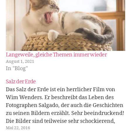
Langeweile, gleiche Themen immer wieder
August 1, 2021
In "Blog"
Salz der Erde
Das Salz der Erde ist ein herrlicher Film von
Wim Wenders. Er beschreibt das Leben des
Fotographen Salgado, der auch die Geschichten
zu seinen Bildern erzählt. Sehr beeindruckend!
Die Bilder sind teilweise sehr schockierend,
Mai 22, 2016
aber sie zeigen die Wirklichkeit. Wie der