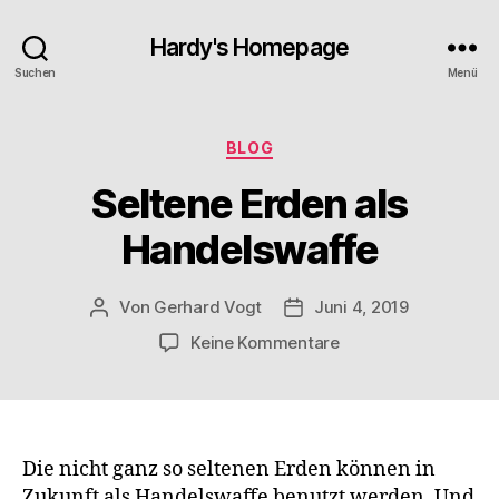
Hardy's Homepage
Suchen
Menü
Kategorien
BLOG
Seltene Erden als
Handelswaffe
Von
Gerhard Vogt
Juni 4, 2019
Beitragsautor
Veröffentlichungsdatum
zu
Keine Kommentare
Seltene
Erden
als
Handelswaffe
Die nicht ganz so seltenen Erden können in
Zukunft als Handelswaffe benutzt werden. Und