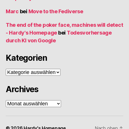
Marc
bei
Move to the Fediverse
The end of the poker face, machines will detect
- Hardy's Homepage
bei
Todesvorhersage
durch KI von Google
Kategorien
Kategorien
Archives
Archives
© 2026
Hardy's Homepage
Nach oben
↑