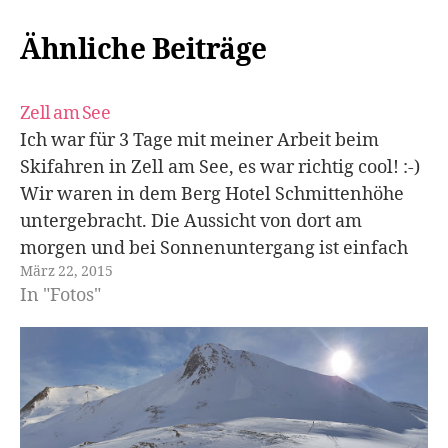
Ähnliche Beiträge
Zell am See
Ich war für 3 Tage mit meiner Arbeit beim
Skifahren in Zell am See, es war richtig cool! :-)
Wir waren in dem Berg Hotel Schmittenhöhe
untergebracht. Die Aussicht von dort am
morgen und bei Sonnenuntergang ist einfach
März 22, 2015
phänomenal! Und das Essen war auch
In "Fotos"
hervorragend! Zwei Tage sind wir im…