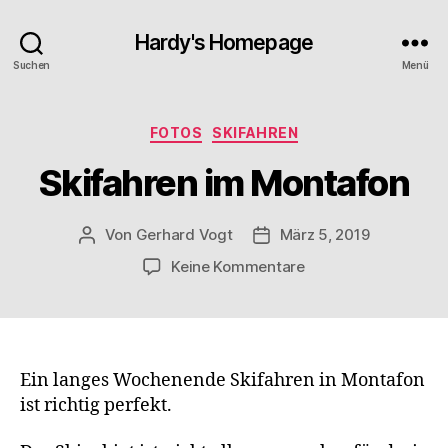
Hardy's Homepage
Suchen
Menü
Kategorien
FOTOS
SKIFAHREN
Skifahren im Montafon
Von
Gerhard Vogt
März 5, 2019
Beitragsautor
Veröffentlichungsdatum
zu
Keine Kommentare
Skifahren
im
Montafon
Ein langes Wochenende Skifahren in Montafon
ist richtig perfekt.