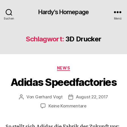
Hardy's Homepage
Suchen
Menü
Schlagwort:
3D Drucker
Kategorien
NEWS
Adidas Speedfactories
Von
Gerhard Vogt
August 22, 2017
Beitragsautor
Veröffentlichungsdatum
zu
Keine Kommentare
Adidas
Speedfactories
So stellt sich Adidas die Fabrik der Zukunft vor: