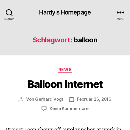
Hardy's Homepage
Suchen
Menü
Schlagwort:
balloon
Kategorien
NEWS
Balloon Internet
Von
Gerhard Vogt
Februar 26, 2016
Beitragsautor
Veröffentlichungsdatum
zu
Keine Kommentare
Balloon
Internet
Project Loon shows off autolauncher at work in