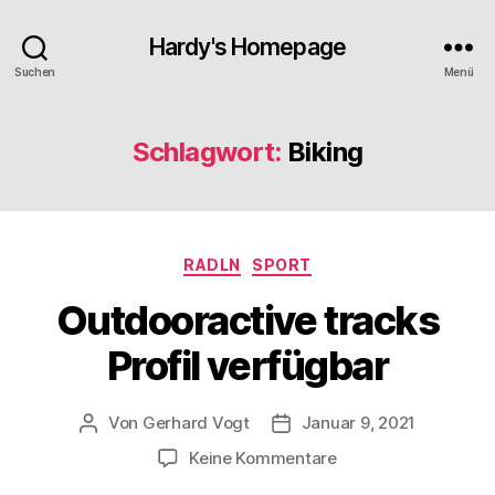
Hardy's Homepage
Suchen
Menü
Schlagwort:
Biking
Kategorien
RADLN
SPORT
Outdooractive tracks
Profil verfügbar
Von
Gerhard Vogt
Januar 9, 2021
Beitragsautor
Veröffentlichungsdatum
zu
Keine Kommentare
Outdooractive