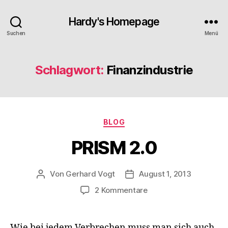
Hardy's Homepage
Suchen
Menü
Schlagwort:
Finanzindustrie
Kategorien
BLOG
PRISM 2.0
Von
Gerhard Vogt
August 1, 2013
Beitragsautor
Veröffentlichungsdatum
zu
2 Kommentare
PRISM
2.0
Wie bei jedem Verbrechen muss man sich auch