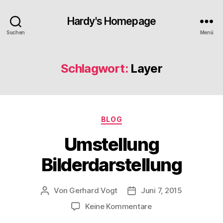
Hardy's Homepage
Suchen
Menü
Schlagwort:
Layer
Kategorien
BLOG
Umstellung
Bilderdarstellung
Von
Gerhard Vogt
Juni 7, 2015
Beitragsautor
Veröffentlichungsdatum
zu
Keine Kommentare
Umstellung