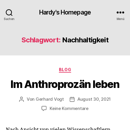
Hardy's Homepage
Suchen
Menü
Schlagwort:
Nachhaltigkeit
Kategorien
BLOG
Im Anthroprozän leben
Von
Gerhard Vogt
August 30, 2021
Beitragsautor
Veröffentlichungsdatum
zu
Keine Kommentare
Im
Anthroprozän
leben
Nach Ansicht von vielen Wissenschaftlern