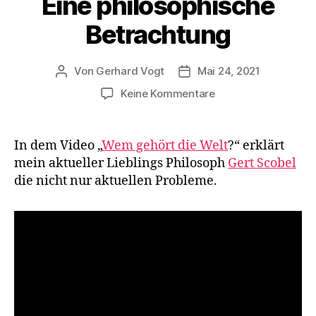
Eine philosophische
Betrachtung
Von
Gerhard Vogt
Mai 24, 2021
Beitragsautor
Veröffentlichungsdatum
zu
Keine Kommentare
Wem
gehört
die
In dem Video „
Wem gehört die Welt
?“ erklärt
Welt?
mein aktueller Lieblings Philosoph
Gert Scobel
Eine
die nicht nur aktuellen Probleme.
philosophische
Betrachtung