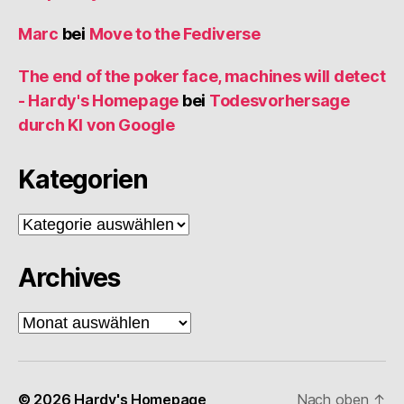
Marc
bei
Move to the Fediverse
The end of the poker face, machines will detect
- Hardy's Homepage
bei
Todesvorhersage
durch KI von Google
Kategorien
Kategorien
Archives
Archives
© 2026
Hardy's Homepage
Nach oben
↑