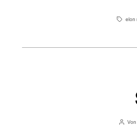
elon
Schlagwö
Vo
Beitra