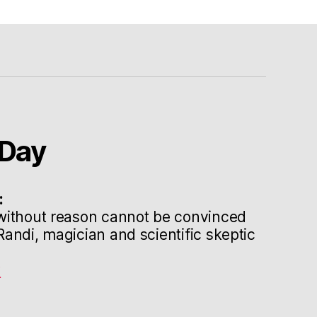
Day
:
without reason cannot be convinced
andi, magician and scientific skeptic
g