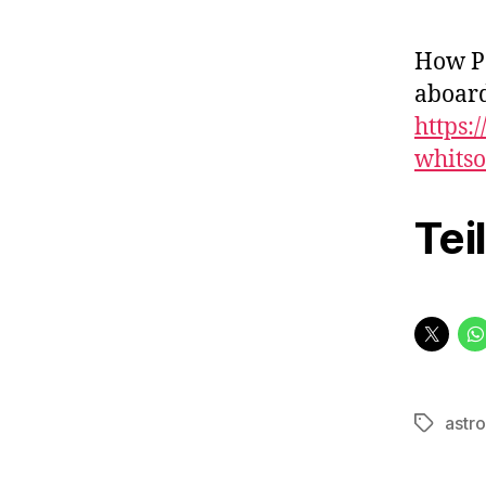
How Pe
aboard
https:
whitso
Tei
astr
Schlagwö