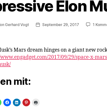
ressive Elon 
Von
Gerhard Vogt
September 29, 2017
1 Komm
tragsautor
Veröffentlichungsdatum
usk’s Mars dream hinges on a giant new rock
//www.engadget.com/2017/09/29/space-x-mars
musk/
len mit: