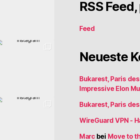
RSS Feed, 
Feed
Neueste 
Bukarest, Paris de
Impressive Elon M
Bukarest, Paris de
WireGuard VPN - 
Marc
bei
Move to t