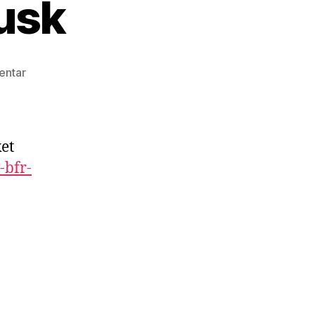
Musk
zu
entar
Impressive
Elon
Musk
et
-bfr-