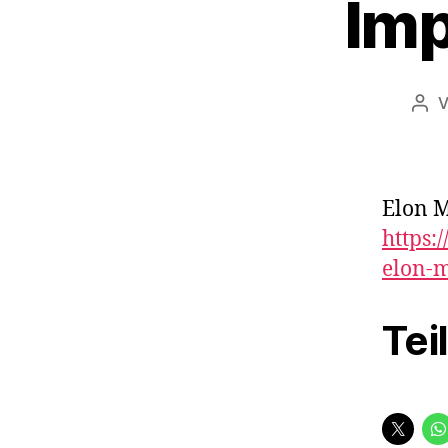
Imp
Bei
Elon M
https:
elon-
Tei