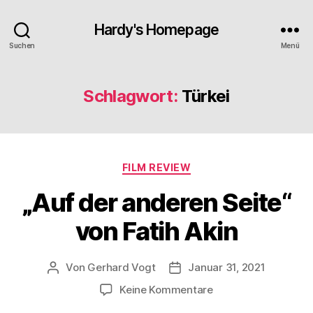
Hardy's Homepage
Suchen
Menü
Schlagwort:
Türkei
Kategorien
FILM REVIEW
„Auf der anderen Seite“
von Fatih Akin
Von
Gerhard Vogt
Januar 31, 2021
Beitragsautor
Veröffentlichungsdatum
zu
Keine Kommentare
„Auf