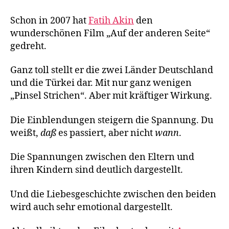
der
anderen
Schon in 2007 hat
Fatih Akin
den
Seite“
wunderschönen Film „Auf der anderen Seite“
von
gedreht.
Fatih
Akin
Ganz toll stellt er die zwei Länder Deutschland
und die Türkei dar. Mit nur ganz wenigen
„Pinsel Strichen“. Aber mit kräftiger Wirkung.
Die Einblendungen steigern die Spannung. Du
weißt,
daß
es passiert, aber nicht
wann
.
Die Spannungen zwischen den Eltern und
ihren Kindern sind deutlich dargestellt.
Und die Liebesgeschichte zwischen den beiden
wird auch sehr emotional dargestellt.