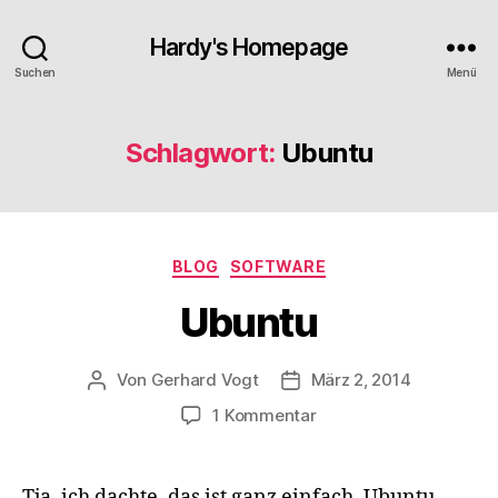
Hardy's Homepage
Suchen
Menü
Schlagwort:
Ubuntu
Kategorien
BLOG
SOFTWARE
Ubuntu
Von
Gerhard Vogt
März 2, 2014
Beitragsautor
Veröffentlichungsdatum
zu
1 Kommentar
Ubuntu
Tja, ich dachte, das ist ganz einfach, Ubuntu