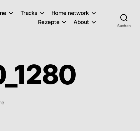
lme
Tracks
Home network
Rezepte
About
Suchen
0_1280
zu
re
burgers-
1839090_1280