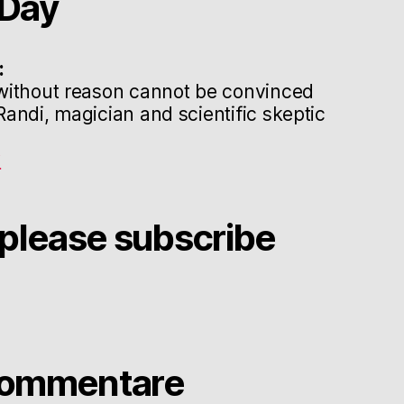
Day
:
without reason cannot be convinced
andi, magician and scientific skeptic
g
please subscribe
Kommentare