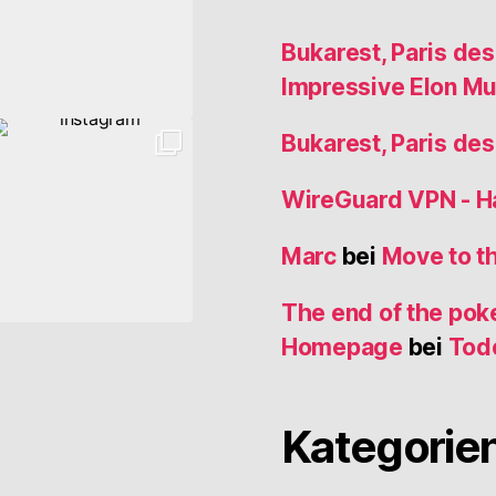
Bukarest, Paris de
Impressive Elon M
Bukarest, Paris de
WireGuard VPN - 
Marc
bei
Move to t
The end of the poke
Homepage
bei
Tod
Kategorie