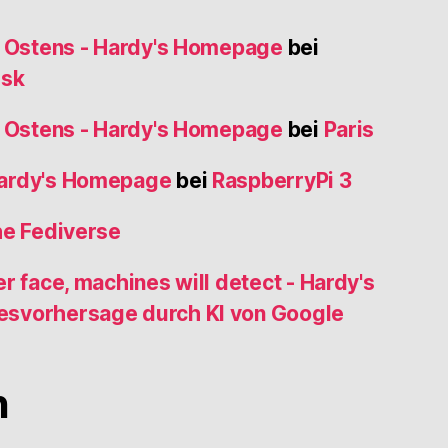
s Ostens - Hardy's Homepage
bei
usk
s Ostens - Hardy's Homepage
bei
Paris
Hardy's Homepage
bei
RaspberryPi 3
he Fediverse
r face, machines will detect - Hardy's
esvorhersage durch KI von Google
n