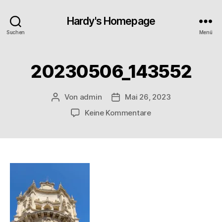
Hardy's Homepage
Suchen
Menü
20230506_143552
Von
admin
Mai 26, 2023
Beitragsautor
Veröffentlichungsdatum
zu
Keine Kommentare
20230506_143552