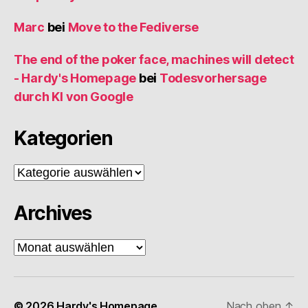
Marc
bei
Move to the Fediverse
The end of the poker face, machines will detect
- Hardy's Homepage
bei
Todesvorhersage
durch KI von Google
Kategorien
Kategorien
Archives
Archives
© 2026
Hardy's Homepage
Nach oben
↑