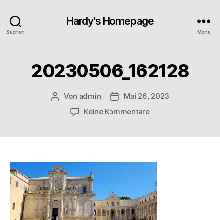
Hardy's Homepage
Suchen
Menü
20230506_162128
Von
admin
Mai 26, 2023
Beitragsautor
Veröffentlichungsdatum
zu
Keine Kommentare
20230506_162128