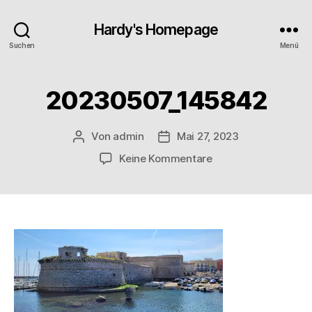
Hardy's Homepage
Suchen
Menü
20230507_145842
Von
admin
Mai 27, 2023
Beitragsautor
Veröffentlichungsdatum
zu
Keine Kommentare
20230507_145842