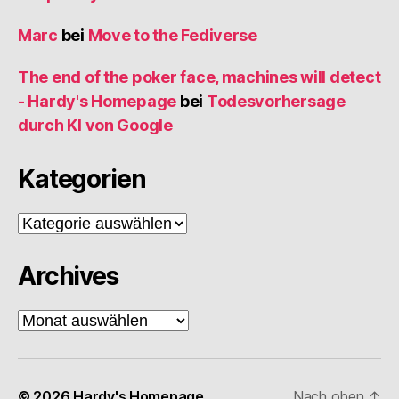
Marc
bei
Move to the Fediverse
The end of the poker face, machines will detect
- Hardy's Homepage
bei
Todesvorhersage
durch KI von Google
Kategorien
Kategorien
Archives
Archives
© 2026
Hardy's Homepage
Nach oben
↑