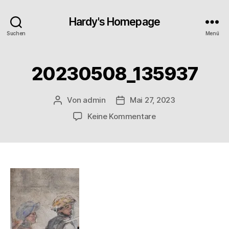
Hardy's Homepage
Suchen
Menü
20230508_135937
Von
admin
Mai 27, 2023
Beitragsautor
Veröffentlichungsdatum
zu
Keine Kommentare
20230508_135937