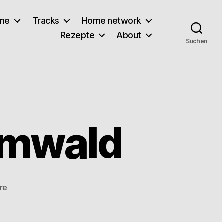
lme
Tracks
Home network
Rezepte
About
Suchen
semwald
zu
re
Bella
Vista