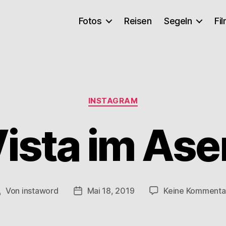
Fotos
Reisen
Segeln
Fi
Kategorien
INSTAGRAM
Vista im A
Von
instaword
Mai 18, 2019
Keine Kommenta
eitragsautor
Veröffentlichungsdatum