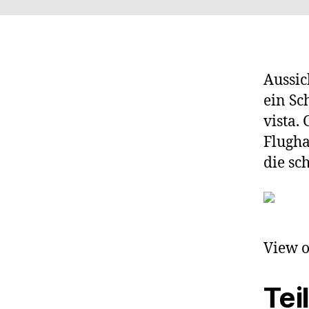
Aussic
ein Sc
vista.
Flugha
die sc
View 
Tei