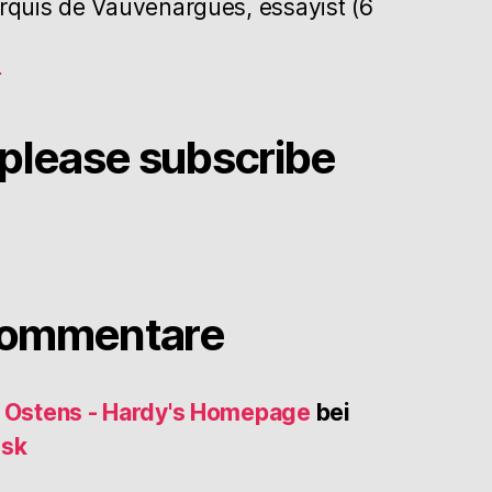
rquis de Vauvenargues, essayist (6
g
please subscribe
Kommentare
s Ostens - Hardy's Homepage
bei
usk