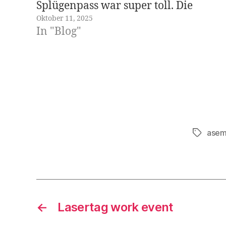
Splügenpass war super toll. Die
Oktober 11, 2025
Aussicht von dort oben ist
In "Blog"
überragend. Und man kann auch mit
einem Elektroauto über den Pass
fahren ;-) Splügenpass Die Ankunft…
asem
Schlagwö
←
Lasertag work event