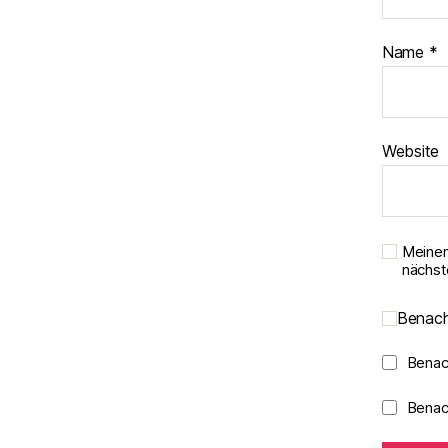
Name
*
Website
Meinen
nächst
Benach
Benac
Benach