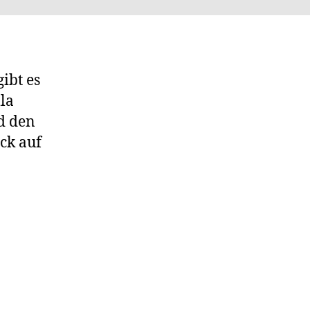
im
Asemwald
ibt es
la
d den
ck auf