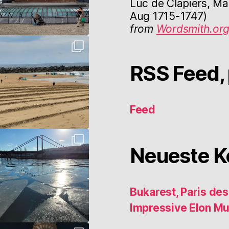
Luc de Clapiers, Ma
Aug 1715-1747)
from
Wordsmith.or
RSS Feed, 
Feed
Neueste 
Bukarest, Paris de
Impressive Elon M