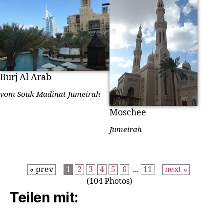
Burj Al Arab
vom Souk Madinat Jumeirah
Moschee
Jumeirah
« prev
1
2
3
4
5
6
...
11
next »
(104 Photos)
Teilen mit: