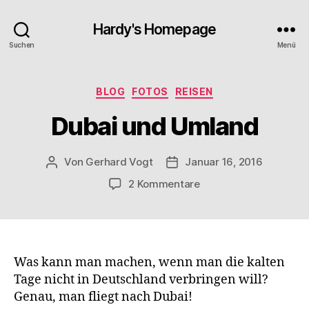
Hardy's Homepage
Suchen
Menü
Kategorien
BLOG
FOTOS
REISEN
Dubai und Umland
Von
Gerhard Vogt
Januar 16, 2016
Beitragsautor
Veröffentlichungsdatum
zu
2 Kommentare
Dubai
und
Umland
Was kann man machen, wenn man die kalten
Tage nicht in Deutschland verbringen will?
Genau, man fliegt nach Dubai!