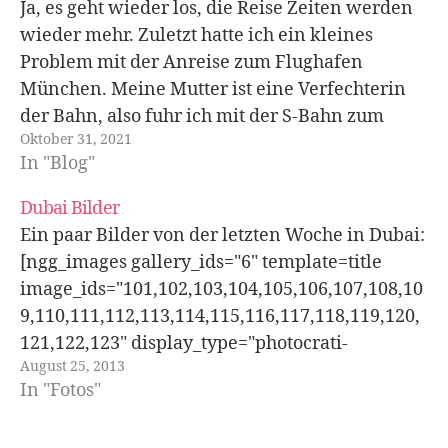
Ja, es geht wieder los, die Reise Zeiten werden
wieder mehr. Zuletzt hatte ich ein kleines
Problem mit der Anreise zum Flughafen
München. Meine Mutter ist eine Verfechterin
der Bahn, also fuhr ich mit der S-Bahn zum
Oktober 31, 2021
Flughafen München. Oder besser, ich versuchte
In "Blog"
es. Alles ging gut in München bis…
Dubai Bilder
Ein paar Bilder von der letzten Woche in Dubai:
[ngg_images gallery_ids="6" template=title
image_ids="101,102,103,104,105,106,107,108,10
9,110,111,112,113,114,115,116,117,118,119,120,
121,122,123" display_type="photocrati-
August 25, 2013
nextgen_basic_thumbnails"]
In "Fotos"