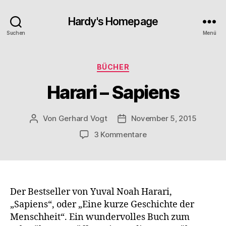
Hardy's Homepage
Suchen
Menü
Kategorien
BÜCHER
Harari – Sapiens
Von
Gerhard Vogt
November 5, 2015
Beitragsautor
Veröffentlichungsdatum
zu
3 Kommentare
Harari
–
Sapiens
Der Bestseller von Yuval Noah Harari,
„Sapiens“, oder „Eine kurze Geschichte der
Menschheit“. Ein wundervolles Buch zum