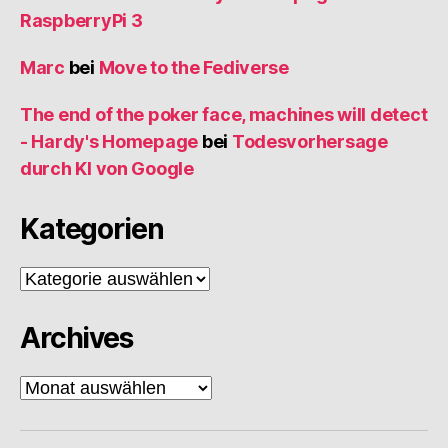
RaspberryPi 3
Marc
bei
Move to the Fediverse
The end of the poker face, machines will detect
- Hardy's Homepage
bei
Todesvorhersage
durch KI von Google
Kategorien
Kategorien
Archives
Archives