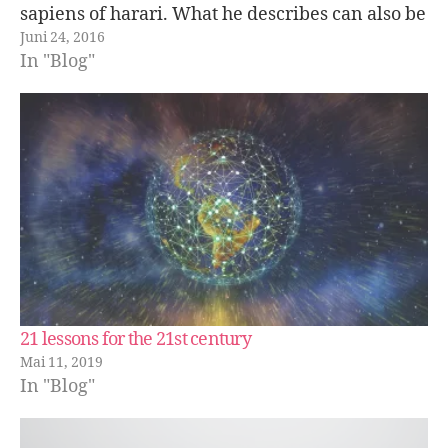
sapiens of harari. What he describes can also be
Juni 24, 2016
extended to e.g. marriages. People…
In "Blog"
21 lessons for the 21st century
Mai 11, 2019
In "Blog"