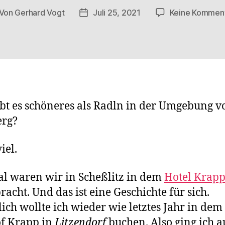
Von
Gerhard Vogt
Juli 25, 2021
Keine Kommen
itragsautor
Veröffentlichungsdatum
bt es schöneres als Radln in der Umgebung v
rg?
iel.
l waren wir in Scheßlitz in dem
Hotel Krap
racht. Und das ist eine Geschichte für sich.
lich wollte ich wieder wie letztes Jahr in dem
f Krapp in
Litzendorf
buchen. Also ging ich a