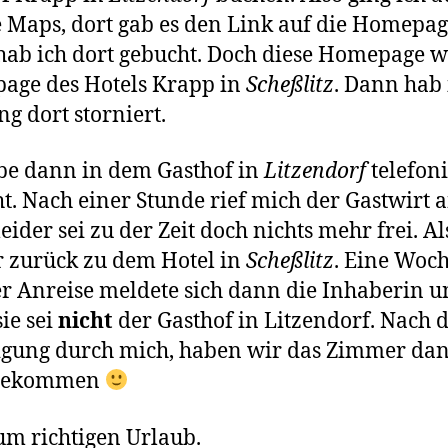
 Maps, dort gab es den Link auf die Homepag
ab ich dort gebucht. Doch diese Homepage w
age des Hotels Krapp in
Scheßlitz
. Dann hab 
g dort storniert.
be dann in dem Gasthof in
Litzendorf
telefon
t. Nach einer Stunde rief mich der Gastwirt 
leider sei zu der Zeit doch nichts mehr frei. Al
 zurück zu dem Hotel in
Scheßlitz
. Eine Woc
r Anreise meldete sich dann die Inhaberin 
sie sei
nicht
der Gasthof in Litzendorf. Nach 
igung durch mich, haben wir das Zimmer da
bekommen
m richtigen Urlaub.