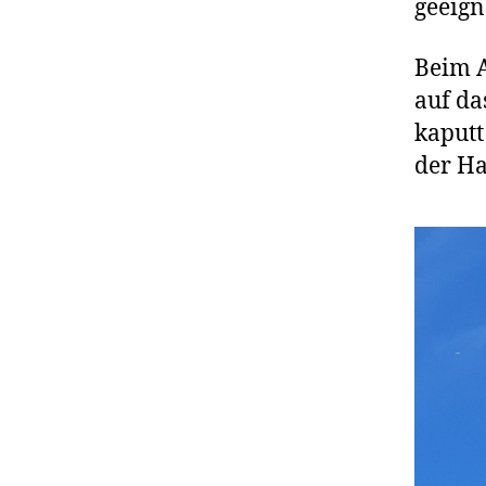
geeign
Beim A
auf da
kaputt
der H