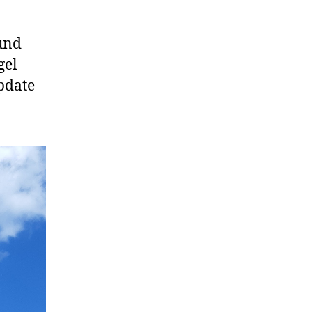
 und
gel
pdate