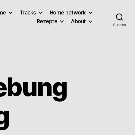
lme
Tracks
Home network
Rezepte
About
Suchen
gebung
g