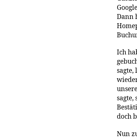
Google
Dann h
Homep
Buchun
Ich ha
gebuch
sagte, 
wieder
unsere
sagte, 
Bestät
doch 
Nun zu