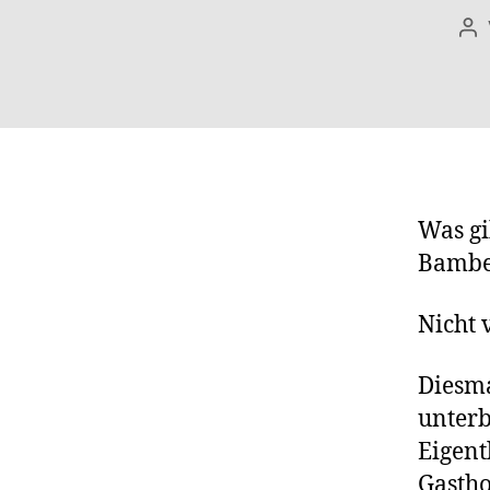
Be
Was gi
Bambe
Nicht v
Diesma
unterb
Eigent
Gastho