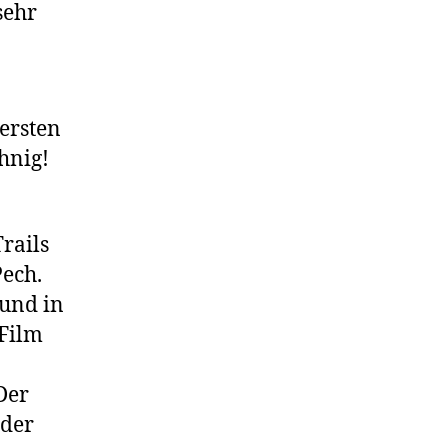
sehr
ersten
hnig!
rails
Pech.
und in
 Film
Der
äder