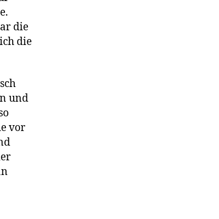
e.
ar die
ich die
isch
an und
so
he vor
und
der
nn