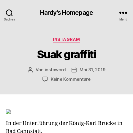
Hardy's Homepage
Suchen
Menü
Kategorien
INSTAGRAM
Suak graffiti
Von
instaword
Mai 31, 2019
Beitragsautor
Veröffentlichungsdatum
zu
Keine Kommentare
Suak
graffiti
In der Unterführung der König-Karl Brücke in
Bad Cannstatt.