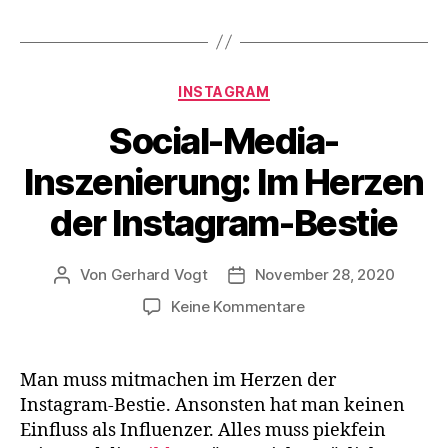
Kategorien
INSTAGRAM
Social-Media-
Inszenierung: Im Herzen
der Instagram-Bestie
Von
Gerhard Vogt
November 28, 2020
Beitragsautor
Veröffentlichungsdatum
zu
Keine Kommentare
Social-
Media-
Inszenierung:
Man muss mitmachen im Herzen der
Im
Instagram-Bestie. Ansonsten hat man keinen
Herzen
Einfluss als Influenzer. Alles muss piekfein
der