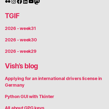
Flickr
Instagram
Facebook
LinkedIn
YouTube
Mastodon
TGIF
2026 - week31
2026 - week30
2026 - week29
Vish’s blog
Applying for an international drivers license in
Germany
Python GUI with Tkinter
All about GPG keys