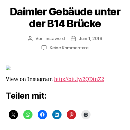
Daimler Gebäude unter
der B14 Brücke
Von
instaword
Juni 1, 2019
Beitragsautor
Veröffentlichungsdatum
zu
Keine Kommentare
Daimler
Gebäude
unter
der
View on Instagram
http://bit.ly/2QDtnZ2
B14
Brücke
Teilen mit: