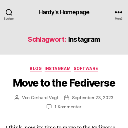
Hardy's Homepage
Suchen
Menü
Schlagwort:
Instagram
Kategorien
BLOG
INSTAGRAM
SOFTWARE
Move to the Fediverse
Von
Gerhard Vogt
September 23, 2023
Beitragsautor
Veröffentlichungsdatum
zu
1 Kommentar
Move
to
the
I think, now it’s time to move to the Fediverse.