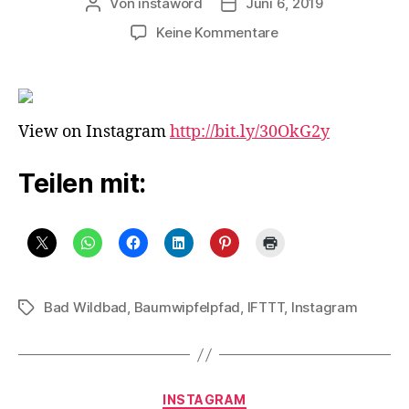
Von
instaword
Juni 6, 2019
Beitragsautor
Veröffentlichungsdatum
zu
Keine Kommentare
Baumwipfel
Pfad
bei
Bad
View on Instagram
http://bit.ly/30OkG2y
Wildbad
Teilen mit:
Bad Wildbad
,
Baumwipfelpfad
,
IFTTT
,
Instagram
Schlagwörter
Kategorien
INSTAGRAM