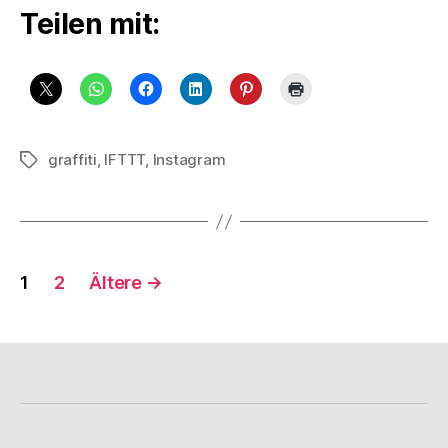
Teilen mit:
graffiti
,
IFTTT
,
Instagram
Schlagwörter
Seitennummerierung
1
2
Ältere
→
der
Beiträge