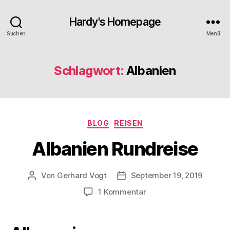
Hardy's Homepage
Suchen
Menü
Schlagwort:
Albanien
Kategorien
BLOG
REISEN
Albanien Rundreise
Von
Gerhard Vogt
September 19, 2019
Beitragsautor
Veröffentlichungsdatum
zu
1 Kommentar
Albanien
Rundreise