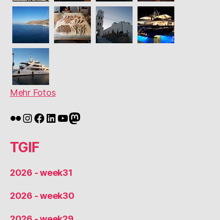
Mehr Fotos
Flickr
Instagram
Facebook
LinkedIn
YouTube
Mastodon
TGIF
2026 - week31
2026 - week30
2026 - week29