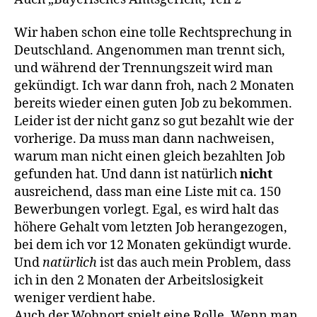
sich
Wir haben schon eine tolle Rechtsprechung in
Deutschland. Angenommen man trennt sich,
und während der Trennungszeit wird man
gekündigt. Ich war dann froh, nach 2 Monaten
bereits wieder einen guten Job zu bekommen.
Leider ist der nicht ganz so gut bezahlt wie der
vorherige. Da muss man dann nachweisen,
warum man nicht einen gleich bezahlten Job
gefunden hat. Und dann ist natürlich
nicht
ausreichend, dass man eine Liste mit ca. 150
Bewerbungen vorlegt. Egal, es wird halt das
höhere Gehalt vom letzten Job herangezogen,
bei dem ich vor 12 Monaten gekündigt wurde.
Und
natürlich
ist das auch mein Problem, dass
ich in den 2 Monaten der Arbeitslosigkeit
weniger verdient habe.
Auch der Wohnort spielt eine Rolle. Wenn man