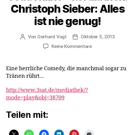
Christoph Sieber: Alles
ist nie genug!
Von
Gerhard Vogt
Oktober 5, 2013
Beitragsautor
Veröffentlichungsdatum
zu
Keine Kommentare
3sat.online
–
Mediathek:
Eine herrliche Comedy, die manchmal sogar zu
Christoph
Tränen rührt…
Sieber:
Alles
http://www.3sat.de/mediathek/?
ist
mode=play&obj=38709
nie
genug!
Teilen mit: