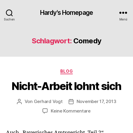
Hardy's Homepage
Suchen
Menü
Schlagwort:
Comedy
Kategorien
BLOG
Nicht-Arbeit lohnt sich
Von
Gerhard Vogt
November 17, 2013
Beitragsautor
Veröffentlichungsdatum
zu
Keine Kommentare
Nicht-
Arbeit
lohnt
Auch „Bayerisches Amtsgericht, Teil 2“