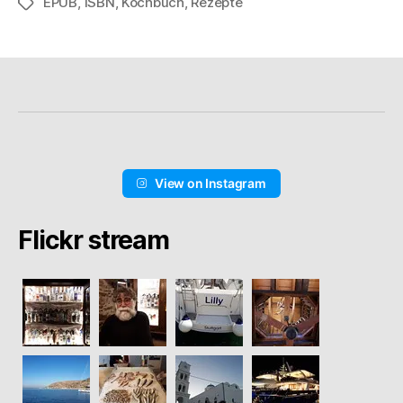
EPUB
,
ISBN
,
Kochbuch
,
Rezepte
Schlagwörter
View on Instagram
Flickr stream