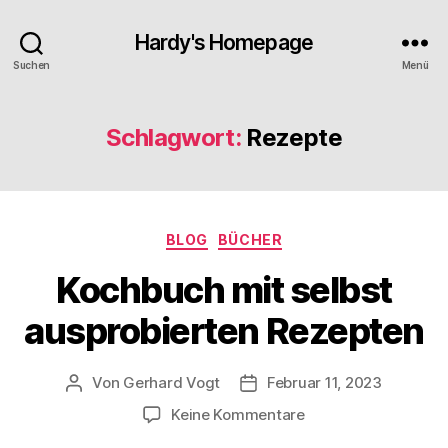
Hardy's Homepage
Suchen
Menü
Schlagwort:
Rezepte
Kategorien
BLOG
BÜCHER
Kochbuch mit selbst
ausprobierten Rezepten
Von
Gerhard Vogt
Februar 11, 2023
Beitragsautor
Veröffentlichungsdatum
zu
Keine Kommentare
Kochbuch